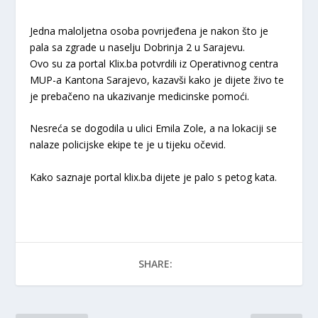
Jedna maloljetna osoba povrijeđena je nakon što je
pala sa zgrade u naselju Dobrinja 2 u Sarajevu.
Ovo su za portal Klix.ba potvrdili iz Operativnog centra
MUP-a Kantona Sarajevo, kazavši kako je dijete živo te
je prebačeno na ukazivanje medicinske pomoći.
Nesreća se dogodila u ulici Emila Zole, a na lokaciji se
nalaze policijske ekipe te je u tijeku očevid.
Kako saznaje portal klix.ba dijete je palo s petog kata.
SHARE: