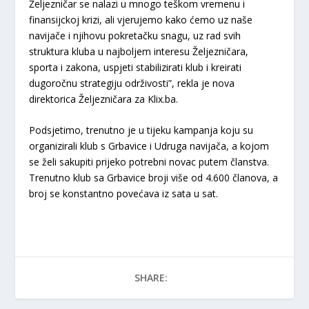
Željezničar se nalazi u mnogo teškom vremenu i
finansijckoj krizi, ali vjerujemo kako ćemo uz naše
navijače i njihovu pokretačku snagu, uz rad svih
struktura kluba u najboljem interesu Željezničara,
sporta i zakona, uspjeti stabilizirati klub i kreirati
dugoročnu strategiju održivosti”, rekla je nova
direktorica Željezničara za Klix.ba.
Podsjetimo, trenutno je u tijeku kampanja koju su
organizirali klub s Grbavice i Udruga navijača, a kojom
se želi sakupiti prijeko potrebni novac putem članstva.
Trenutno klub sa Grbavice broji više od 4.600 članova, a
broj se konstantno povećava iz sata u sat.
SHARE: