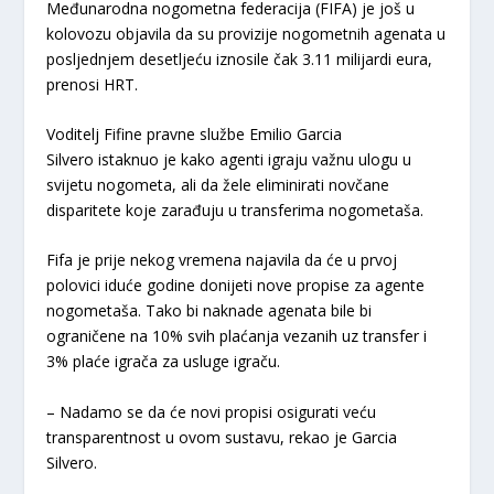
Međunarodna nogometna federacija (FIFA) je još u
kolovozu objavila da su provizije nogometnih agenata u
posljednjem desetljeću iznosile čak 3.11 milijardi eura,
prenosi HRT.
Voditelj Fifine pravne službe Emilio Garcia
Silvero istaknuo je kako agenti igraju važnu ulogu u
svijetu nogometa, ali da žele eliminirati novčane
disparitete koje zarađuju u transferima nogometaša.
Fifa je prije nekog vremena najavila da će u prvoj
polovici iduće godine donijeti nove propise za agente
nogometaša. Tako bi naknade agenata bile bi
ograničene na 10% svih plaćanja vezanih uz transfer i
3% plaće igrača za usluge igraču.
– Nadamo se da će novi propisi osigurati veću
transparentnost u ovom sustavu, rekao je Garcia
Silvero.