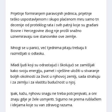
Prijetnje formiranjem paravojnih jedinica, prijetnje
teško uspostavljenom i skupo plaćenom miru samo tri
decenije od proteklog rata i svih patnji koje su građani
Bosne i Hercegovine zbog nje prošli snažno
uznemiravaju sve stanovnike ove zemlje.
Mnogi se u panici, već tjednima pitaju trebaju li
razmišljati o odlasku.
Mladi ljudi koji su odrastajući i školujući se zamišljali
kako svoju energiju, pamet i vještine uložiti u stvaranje
boljih okolnosti za život u njihovoj zemlji, sada strahuju
i za zemlju i za vlastitu budućnost u njoj.
Ipak, kažu, njihovu snagu ne treba potcjenjivati, a oni
znaju gdje je žele usmjeriti. Sigurno ne prema rušilačkim
i idejama koje su van zdravog razuma.