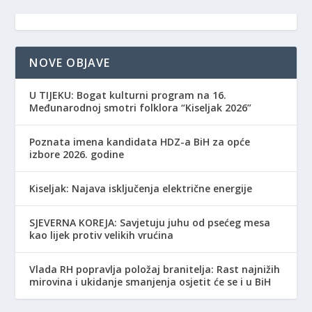
NOVE OBJAVE
​U TIJEKU: Bogat kulturni program na 16.
Međunarodnoj smotri folklora “Kiseljak 2026”
Poznata imena kandidata HDZ-a BiH za opće
izbore 2026. godine
Kiseljak: Najava isključenja električne energije
SJEVERNA KOREJA: Savjetuju juhu od psećeg mesa
kao lijek protiv velikih vrućina
Vlada RH popravlja položaj branitelja: Rast najnižih
mirovina i ukidanje smanjenja osjetit će se i u BiH