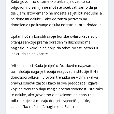
Kada govorimo o tome tko treba djelovati to su
odgovorni u zemlji i ne možete očekivati samo da ja
djelujem. Istovremeno ne možete željeti biti neovisni, a
ne donositi odluke. Tako da zaista pozivam na
donošenje i poštivanje odluka institucija BiH”, dodao je.
Upitan hoće li koristiti svoje bonske ovlasti kada su u
pitanju sankcije prema određenim dužnosnicima
naglasio je kako je najbolje da takve ovlasti ostanu u
ladici i da se ne koriste.
“Ali su u ladici. Kada je riječ o Dodikovim najavama, u
tom slučaju najprije trebaju reagovati institucije BiH i
donosioci odluka. I u ovom trenutku ne vidim nikakvu
pravnu osnovu zašto i kako bi ove predodžbe i izjave
koje se trenutno daju mogle postati stvarnost. Isto tako
te odluke, ako govorimo o nekakvom prijenosu su
odluke koje svi moraju donijeti zajednički, dakle,
zajedničko rješenje”, naglasio je Schmidt.