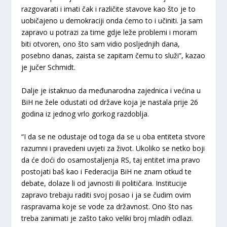
razgovarati i imati čak i različite stavove kao što je to
uobičajeno u demokraciji onda ćemo to i učiniti. Ja sam
zapravo u potrazi za time gdje leže problemi i moram
biti otvoren, ono što sam vidio posljednjih dana,
posebno danas, zaista se zapitam čemu to služi”, kazao
je jučer Schmidt.
Dalje je istaknuo da međunarodna zajednica i većina u
BiH ne žele odustati od države koja je nastala prije 26
godina iz jednog vrlo gorkog razdoblja.
“I da se ne odustaje od toga da se u oba entiteta stvore
razumni i pravedeni uvjeti za život. Ukoliko se netko boji
da će doći do osamostaljenja RS, taj entitet ima pravo
postojati baš kao i Federacija BiH ne znam otkud te
debate, dolaze li od javnosti ili političara. Institucije
zapravo trebaju raditi svoj posao i ja se čudim ovim
raspravama koje se vode za državnost. Ono što nas
treba zanimati je zašto tako veliki broj mladih odlazi.