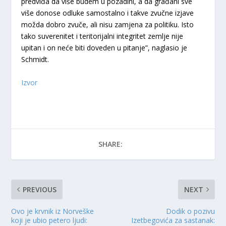
predviđa da više budem u pozadini, a da građani sve
više donose odluke samostalno i takve zvučne izjave
možda dobro zvuče, ali nisu zamjena za politiku. Isto
tako suverenitet i teritorijalni integritet zemlje nije
upitan i on neće biti doveden u pitanje”, naglasio je
Schmidt.
Izvor
SHARE:
PREVIOUS
NEXT
Ovo je krvnik iz Norveške
Dodik o pozivu
koji je ubio petero ljudi:
Izetbegovića za sastanak: