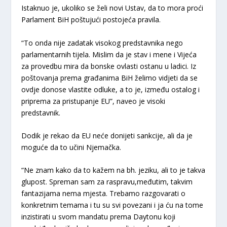
Istaknuo je, ukoliko se želi novi Ustav, da to mora proći
Parlament BiH poštujući postojeća pravila.
“To onda nije zadatak visokog predstavnika nego
parlamentarnih tijela. Mislim da je stav i mene i Vijeća
za provedbu mira da bonske ovlasti ostanu u ladici. Iz
poštovanja prema građanima BiH želimo vidjeti da se
ovdje donose vlastite odluke, a to je, između ostalog i
priprema za pristupanje EU”, naveo je visoki
predstavnik.
Dodik je rekao da EU neće donijeti sankcije, ali da je
moguće da to učini Njemačka.
“Ne znam kako da to kažem na bh. jeziku, ali to je takva
glupost. Spreman sam za raspravu,međutim, takvim
fantazijama nema mjesta. Trebamo razgovarati o
konkretnim temama i tu su svi povezani i ja ću na tome
inzistirati u svom mandatu prema Daytonu koji