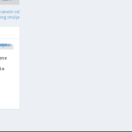
a ranom od
nog oružja
đene
ta