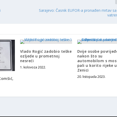
i
Sarajevo: Časnik EUFOR-a pronađen mrtav s
vatre
Vlado Rogić zadobio teške
Dvije osobe povrije
ozljede u prometnoj
nakon što su
nesreći
automobilom s mos
pali u korito rijeke u
1. kolovoza 2022.
Zenici
20. listopada 2023.
Komšić,