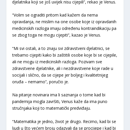
djelatnika koji se još uvijek nisu cijepili”, rekao je Venus.
“Volim se ograditi pritom kad kažem da nema
opravdanja, ne mislim na one osobe koje iz opravdanih
medicinskih razloga imaju određenu kontraindikaciju pa
se zbog toga ne mogu cijepiti”, kazao je Venus.
“Mi svi ostali, a to znaju svi zdravstveni djelatnici, se
trebamo cijepiti kako bi zaštitili osobe koje bi se cijepile,
ali ne mogu iz medicinskih razloga. Pozivam sve
zdravstvene djelatnike, ali i nezdravstvene koje rade u
socijali i slično, da se cijepe jer boljeg i kvalitetnijeg
oruđa – nemamo”, poručio je.
Na pitanje novinara ima li saznanja o tome kad bi
pandemija mogla završiti, Venus kaže da ima puno
stručnjaka koji to matematički predviđaju.
“Matematika je jedno, život je drugo. Recimo, kad bi se
ljudi u što većem broju odazvali da se procijepe i kad bi