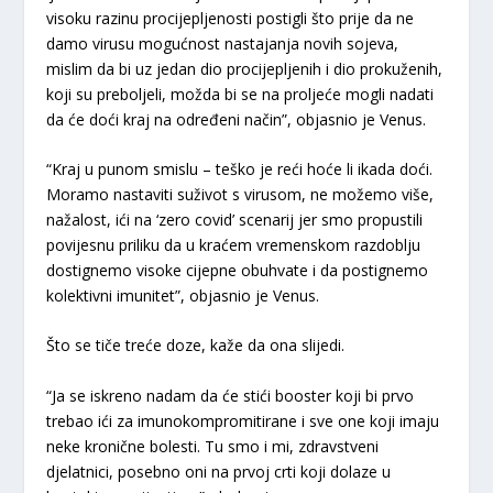
visoku razinu procijepljenosti postigli što prije da ne
damo virusu mogućnost nastajanja novih sojeva,
mislim da bi uz jedan dio procijepljenih i dio prokuženih,
koji su preboljeli, možda bi se na proljeće mogli nadati
da će doći kraj na određeni način”, objasnio je Venus.
“Kraj u punom smislu – teško je reći hoće li ikada doći.
Moramo nastaviti suživot s virusom, ne možemo više,
nažalost, ići na ‘zero covid’ scenarij jer smo propustili
povijesnu priliku da u kraćem vremenskom razdoblju
dostignemo visoke cijepne obuhvate i da postignemo
kolektivni imunitet”, objasnio je Venus.
Što se tiče treće doze, kaže da ona slijedi.
“Ja se iskreno nadam da će stići booster koji bi prvo
trebao ići za imunokompromitirane i sve one koji imaju
neke kronične bolesti. Tu smo i mi, zdravstveni
djelatnici, posebno oni na prvoj crti koji dolaze u