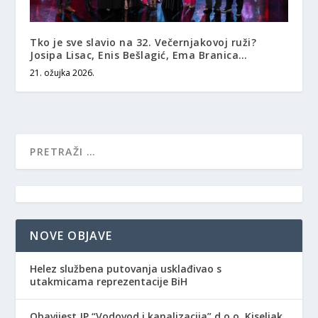
Tko je sve slavio na 32. Večernjakovoj ruži?
Josipa Lisac, Enis Bešlagić, Ema Branica…
21. ožujka 2026.
NOVE OBJAVE
Helez službena putovanja usklađivao s
utakmicama reprezentacije BiH
Obavijest JP “Vodovod i kanalizacija” d.o.o. Kiseljak