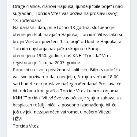
Drage članice, članovi Hajduka, ljubitelji “bile boje” i naši
sugrađani, Torcida Vitez vas poziva na proslavu svog
18. rođendana!
Na današnji dan, prije točno 18 godina, službeno je
utemeljen Klub navijača Hajduka, Torcida” Vitez. Iako su
brojni Vitežani privrženi “biloj boji” od kad je Hajduka, a
Torcida najstarija navijačka skupina u Europi
utemeljena 1950. godine, naš KNH “Torcida” Vitez
registriran je 1. rujna 2003. godine.
Ponosni na svoju privrženost splitskim Bilim s radošću
vas sve pozivamo da u nedjelju, 5. rujna već od 18,00
sati budete dio proslave našeg rođendana! Proslava će
biti održana kod grafita Torcide Vitez i u prostorijama
KNH “Torcida” Vitez! Sve vas očekuje sjajna zabava, uz
besplatan roštilj i piće, a posebno iznenađenje bit će,
još uvijek, nezapamćen vatromet u našem Vitezu!
HŽV!
Torcida Vitez