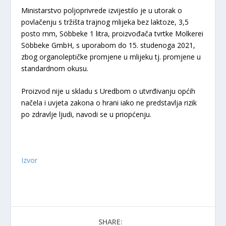
Ministarstvo poljoprivrede izvijestilo je u utorak o
povlačenju s tržišta trajnog mlijeka bez laktoze, 3,5
posto mm, Söbbeke 1 litra, proizvođača tvrtke Molkerei
Söbbeke GmbH, s uporabom do 15. studenoga 2021,
zbog organoleptičke promjene u mlijeku tj. promjene u
standardnom okusu.
Proizvod nije u skladu s Uredbom o utvrđivanju općih
načela i uvjeta zakona o hrani iako ne predstavlja rizik
po zdravlje ljudi, navodi se u priopćenju.
Izvor
SHARE: