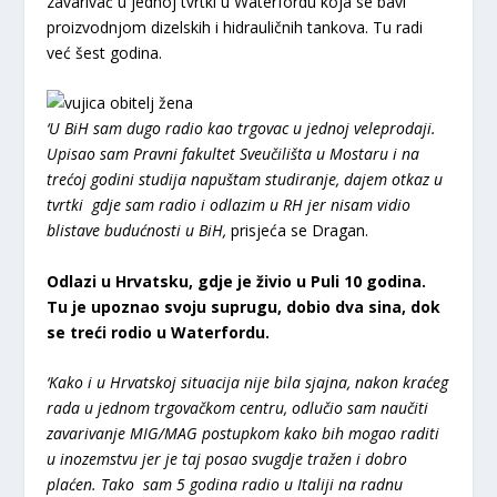
zavarivač u jednoj tvrtki u Waterfordu koja se bavi
proizvodnjom dizelskih i hidrauličnih tankova. Tu radi
već šest godina.
‘U BiH sam dugo radio kao trgovac u jednoj veleprodaji.
Upisao sam Pravni fakultet Sveučilišta u Mostaru i na
trećoj godini studija napuštam studiranje, dajem otkaz u
tvrtki gdje sam radio i odlazim u RH jer nisam vidio
blistave budućnosti u BiH,
prisjeća se Dragan.
Odlazi u Hrvatsku, gdje je živio u Puli 10 godina.
Tu je upoznao svoju suprugu, dobio dva sina, dok
se treći rodio u Waterfordu.
‘Kako i u Hrvatskoj situacija nije bila sjajna, nakon kraćeg
rada u jednom trgovačkom centru, odlučio sam naučiti
zavarivanje MIG/MAG postupkom kako bih mogao raditi
u inozemstvu jer je taj posao svugdje tražen i dobro
plaćen. Tako sam 5 godina radio u Italiji na radnu