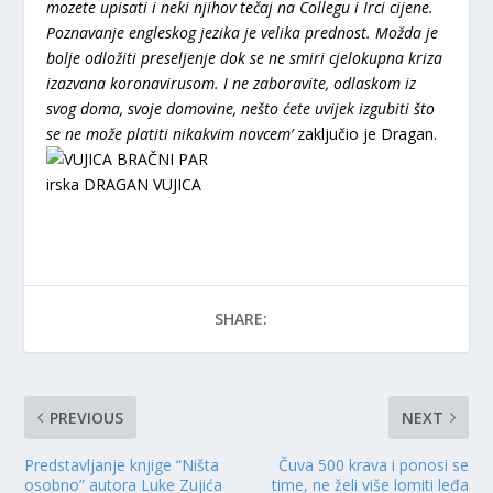
mozete upisati i neki njihov tečaj na Collegu i Irci cijene.
Poznavanje engleskog jezika je velika prednost. Možda je
bolje odložiti preseljenje dok se ne smiri cjelokupna kriza
izazvana koronavirusom. I ne zaboravite, odlaskom iz
svog doma, svoje domovine, nešto ćete uvijek izgubiti što
se ne može platiti nikakvim novcem’
zaključio je Dragan.
irska
DRAGAN VUJICA
SHARE:
PREVIOUS
NEXT
Predstavljanje knjige “Ništa
Čuva 500 krava i ponosi se
osobno” autora Luke Zujića
time, ne želi više lomiti leđa