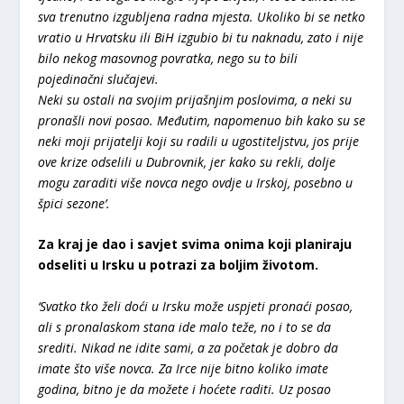
sva trenutno izgubljena radna mjesta. Ukoliko bi se netko
vratio u Hrvatsku ili BiH izgubio bi tu naknadu, zato i nije
bilo nekog masovnog povratka, nego su to bili
pojedinačni slučajevi.
Neki su ostali na svojim prijašnjim poslovima, a neki su
pronašli novi posao. Međutim, napomenuo bih kako su se
neki moji prijatelji koji su radili u ugostiteljstvu, jos prije
ove krize odselili u Dubrovnik, jer kako su rekli, dolje
mogu zaraditi više novca nego ovdje u Irskoj, posebno u
špici sezone’.
Za kraj je dao i savjet svima onima koji planiraju
odseliti u Irsku u potrazi za boljim životom.
‘Svatko tko želi doći u Irsku može uspjeti pronaći posao,
ali s pronalaskom stana ide malo teže, no i to se da
srediti. Nikad ne idite sami, a za početak je dobro da
imate što više novca. Za Irce nije bitno koliko imate
godina, bitno je da možete i hoćete raditi. Uz posao