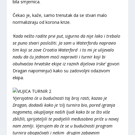
bila smjernica.
Čekao je, kaže, samo trenutak da se stvari malo
normaliziraju od korona krize.
‘Kada nešto radite prvi put, sigurno da nije lako i trebalo
se puno stvari posložiti. Ja sam u Waterfordu napravio
tim koji se zove Croatia Waterford i to mi je ulijevalo
nadu da ću jednom moći napraviti i turnir koji bi
obuhvaćao hrvatske ekipe iz raznih dijelova Irske’
govori
Dragan napominjući kako su zadovoljni odazivom
ekipa.
‘Vjerojatno će u budućnosti taj broj rasti, kazao je
Dragan, dodavši kako je ‘cilj turnira bio, pored igranja
nogometa, okupljanje naših ljudi kako bi se što više
zbližili, sprijateljili te podijelili međusobno priče u novoj
nam zemlji. Vjerujem da će se u budućnosti program
turnira obogaćivati i nekim drugim zabavnim