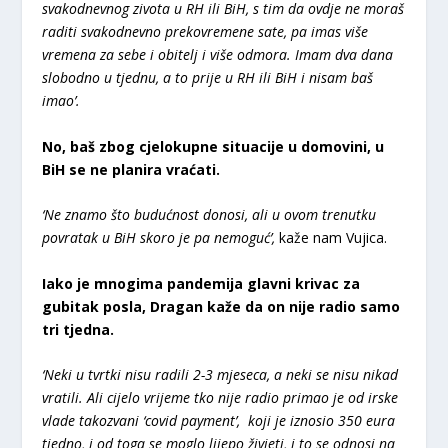
svakodnevnog zivota u RH ili BiH, s tim da ovdje ne moraš
raditi svakodnevno prekovremene sate, pa imas više
vremena za sebe i obitelj i više odmora. Imam dva dana
slobodno u tjednu, a to prije u RH ili BiH i nisam baš
imao’.
No, baš zbog cjelokupne situacije u domovini, u
BiH se ne planira vraćati.
‘Ne znamo što budućnost donosi, ali u ovom trenutku
povratak u BiH skoro je pa nemoguć’,
kaže nam Vujica.
Iako je mnogima pandemija glavni krivac za
gubitak posla, Dragan kaže da on nije radio samo
tri tjedna.
‘Neki u tvrtki nisu radili 2-3 mjeseca, a neki se nisu nikad
vratili. Ali cijelo vrijeme tko nije radio primao je od irske
vlade takozvani ‘covid payment’, koji je iznosio 350 eura
tjedno, i od toga se moglo lijepo živjeti, i to se odnosi na