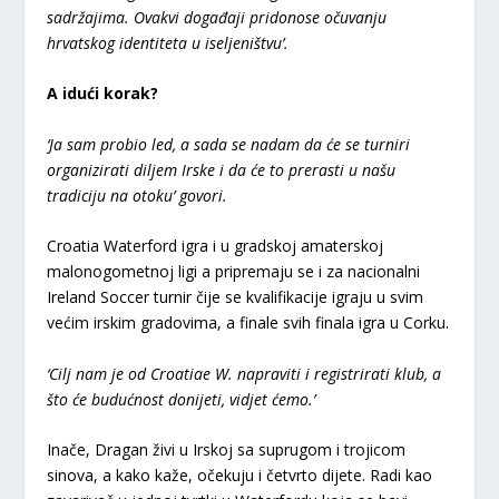
sadržajima. Ovakvi događaji pridonose očuvanju
hrvatskog identiteta u iseljeništvu’.
A idući korak?
‘Ja sam probio led, a sada se nadam da će se turniri
organizirati diljem Irske i da će to prerasti u našu
tradiciju na otoku’ govori.
Croatia Waterford igra i u gradskoj amaterskoj
malonogometnoj ligi a pripremaju se i za nacionalni
Ireland Soccer turnir čije se kvalifikacije igraju u svim
većim irskim gradovima, a finale svih finala igra u Corku.
‘Cilj nam je od Croatiae W. napraviti i registrirati klub, a
što će budućnost donijeti, vidjet ćemo.’
Inače, Dragan živi u Irskoj sa suprugom i trojicom
sinova, a kako kaže, očekuju i četvrto dijete. Radi kao