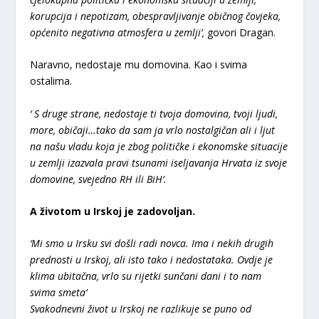
korupcija i nepotizam, obespravljivanje običnog čovjeka,
općenito negativna atmosfera u zemlji’,
govori Dragan.
Naravno, nedostaje mu domovina. Kao i svima
ostalima.
‘ S druge strane, nedostaje ti tvoja domovina, tvoji ljudi,
more, običaji…tako da sam ja vrlo nostalgičan ali i ljut
na našu vladu koja je zbog političke i ekonomske situacije
u zemlji izazvala pravi tsunami iseljavanja Hrvata iz svoje
domovine, svejedno RH ili BiH’.
A životom u Irskoj je zadovoljan.
‘Mi smo u Irsku svi došli radi novca. Ima i nekih drugih
prednosti u Irskoj, ali isto tako i nedostataka. Ovdje je
klima ubitačna, vrlo su rijetki sunčani dani i to nam
svima smeta’
Svakodnevni život u Irskoj ne razlikuje se puno od