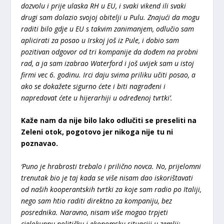
dozvolu i prije ulaska RH u EU, i svaki vikend ili svaki
drugi sam dolazio svojoj obitelji u Pulu. Znajući da mogu
raditi bilo gdje u EU s takvim zanimanjem, odlučio sam
aplicirati za posao u Irskoj još iz Pule, i dobio sam
pozitivan odgovor od tri kompanije da dođem na probni
rad, a ja sam izabrao Waterford i još uvijek sam u istoj
firmi vec 6. godinu. Irci daju svima priliku učiti posao, a
ako se dokažete sigurno ćete i biti nagrađeni i
napredovat ćete u hijerarhiji u određenoj tvrtki’.
Kaže nam da nije bilo lako odlučiti se preseliti na
Zeleni otok, pogotovo jer nikoga nije tu ni
poznavao.
‘Puno je hrabrosti trebalo i prilično novca. No, prijelomni
trenutak bio je taj kada se više nisam dao iskorištavati
od naših kooperantskih tvrtki za koje sam radio po Italiji,
nego sam htio raditi direktno za kompaniju, bez
posrednika. Naravno, nisam više mogao trpjeti
cjelokupnu političku i ekonomsku situaciji u zemlji;