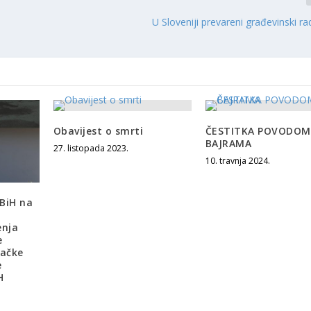
U Sloveniji prevareni građevinski rad
Obavijest o smrti
ČESTITKA POVODOM
BAJRAMA
27. listopada 2023.
10. travnja 2024.
BiH na
enja
e
šačke
e
H