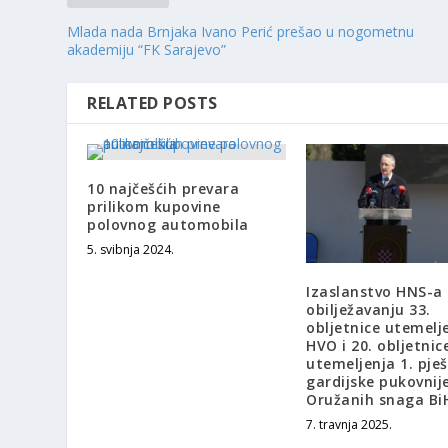
Mlada nada Brnjaka Ivano Perić prešao u nogometnu
akademiju “FK Sarajevo”
RELATED POSTS
10 najčešćih prevara
prilikom kupovine
polovnog automobila
5. svibnja 2024.
Izaslanstvo HNS-a 
obilježavanju 33.
obljetnice utemelj
HVO i 20. obljetnic
utemeljenja 1. pje
gardijske pukovnij
Oružanih snaga Bi
7. travnja 2025.