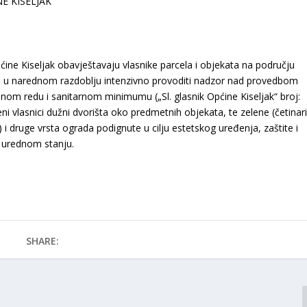
pćine Kiseljak obavještavaju vlasnike parcela i objekata na području
be u narednom razdoblju intenzivno provoditi nadzor nad provedbom
nom redu i sanitarnom minimumu („Sl. glasnik Općine Kiseljak“ broj:
i vlasnici dužni dvorišta oko predmetnih objekata, te zelene (četinari
) i druge vrsta ograda podignute u cilju estetskog uređenja, zaštite i
i urednom stanju.
SHARE: