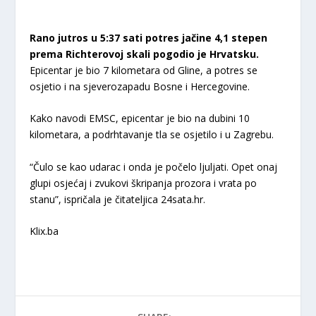
Rano jutros u 5:37 sati potres jačine 4,1 stepen
prema Richterovoj skali pogodio je Hrvatsku.
Epicentar je bio 7 kilometara od Gline, a potres se
osjetio i na sjeverozapadu Bosne i Hercegovine.
Kako navodi EMSC, epicentar je bio na dubini 10
kilometara, a podrhtavanje tla se osjetilo i u Zagrebu.
“Čulo se kao udarac i onda je počelo ljuljati. Opet onaj
glupi osjećaj i zvukovi škripanja prozora i vrata po
stanu”, ispričala je čitateljica 24sata.hr.
Klix.ba