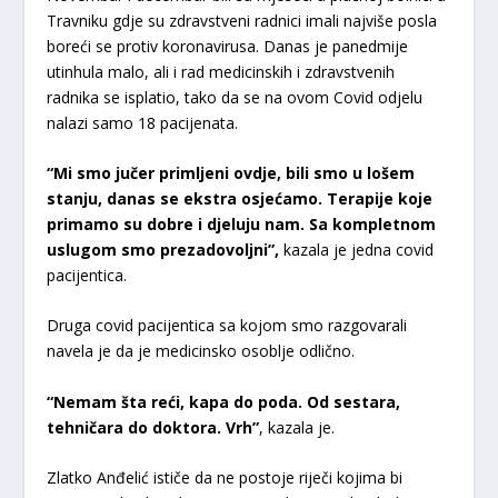
Travniku gdje su zdravstveni radnici imali najviše posla
boreći se protiv koronavirusa. Danas je panedmije
utinhula malo, ali i rad medicinskih i zdravstvenih
radnika se isplatio, tako da se na ovom Covid odjelu
nalazi samo 18 pacijenata.
“Mi smo jučer primljeni ovdje, bili smo u lošem
stanju, danas se ekstra osjećamo. Terapije koje
primamo su dobre i djeluju nam. Sa kompletnom
uslugom smo prezadovoljni”,
kazala je jedna covid
pacijentica.
Druga covid pacijentica sa kojom smo razgovarali
navela je da je medicinsko osoblje odlično.
“Nemam šta reći, kapa do poda. Od sestara,
tehničara do doktora. Vrh”
, kazala je.
Zlatko Anđelić ističe da ne postoje riječi kojima bi