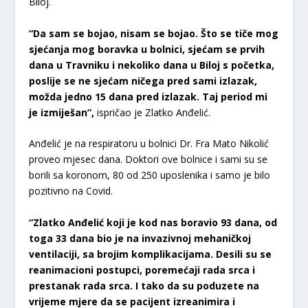
Biloj.
“Da sam se bojao, nisam se bojao. Što se tiče mog
sjećanja mog boravka u bolnici, sjećam se prvih
dana u Travniku i nekoliko dana u Biloj s početka,
poslije se ne sjećam ničega pred sami izlazak,
možda jedno 15 dana pred izlazak. Taj period mi
je izmiješan”,
ispričao je Zlatko Anđelić.
Anđelić je na respiratoru u bolnici Dr. Fra Mato Nikolić
proveo mjesec dana. Doktori ove bolnice i sami su se
borili sa koronom, 80 od 250 uposlenika i samo je bilo
pozitivno na Covid.
“Zlatko Anđelić koji je kod nas boravio 93 dana, od
toga 33 dana bio je na invazivnoj mehaničkoj
ventilaciji, sa brojim komplikacijama. Desili su se
reanimacioni postupci, poremećaji rada srca i
prestanak rada srca. I tako da su poduzete na
vrijeme mjere da se pacijent izreanimira i