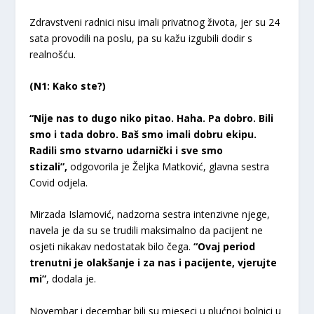
Zdravstveni radnici nisu imali privatnog života, jer su 24
sata provodili na poslu, pa su kažu izgubili dodir s
realnošću.
(N1: Kako ste?)
“Nije nas to dugo niko pitao. Haha. Pa dobro. Bili
smo i tada dobro. Baš smo imali dobru ekipu.
Radili smo stvarno udarnički i sve smo
stizali”,
odgovorila je Željka Matković, glavna sestra
Covid odjela.
Mirzada Islamović, nadzorna sestra intenzivne njege,
navela je da su se trudili maksimalno da pacijent ne
osjeti nikakav nedostatak bilo čega.
“Ovaj period
trenutni je olakšanje i za nas i pacijente, vjerujte
mi”
, dodala je.
Novembar i decembar bili su mjeseci u plućnoj bolnici u