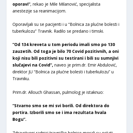
oporavi”
, rekao je Mile Milanović, specijalista
anestezije sa reanimacijom.
Oporavljali su se pacijenti i u “Bolnica za plućne bolesti i
tuberkulozu” Travnik. Radilo se predano i timski.
“Od 134 kreveta u tom periodu imali smo po 130
zauzetih. Od toga je bilo 70 Covid pozitivnih, a oni
koji nisu bili pozitivni su testirani i bili su sumnjivi
slučajevi na Covid”,
naveo je prim.dr. Emir Abdulović,
direktor JU “Bolnica za plućne bolesti i tuberkulozu” u
Travniku.
Prim.dr. Allouch Ghassan, pulmolog je istaknuo:
“Stvarno smo se mi svi borili. Od direktora do
portira. Izborili smo se i ima rezultata hvala
Bogu”.
Zdravstveni radnici travničke bolnice morali su ostati