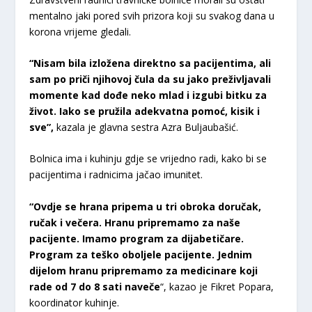
mentalno jaki pored svih prizora koji su svakog dana u
korona vrijeme gledali.
“Nisam bila izložena direktno sa pacijentima, ali
sam po priči njihovoj čula da su jako preživljavali
momente kad dođe neko mlad i izgubi bitku za
život. Iako se pružila adekvatna pomoć, kisik i
sve”,
kazala je glavna sestra Azra Buljaubašić.
Bolnica ima i kuhinju gdje se vrijedno radi, kako bi se
pacijentima i radnicima jačao imunitet.
“Ovdje se hrana pripema u tri obroka doručak,
ručak i večera. Hranu pripremamo za naše
pacijente. Imamo program za dijabetičare.
Program za teško oboljele pacijente. Jednim
dijelom hranu pripremamo za medicinare koji
rade od 7 do 8 sati naveče
“, kazao je Fikret Popara,
koordinator kuhinje.