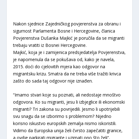
Nakon sjednice Zajedničkog povjerenstva za obranu i
sigurnost Parlamenta Bosne i Hercegovine, članica
Povjerenstva Dušanka Majkić je poručila da se migranti
trebaju vratiti iz Bosnei Hercegovine.
Majkić, koja je i zamijenica predsjedatelja Povjerenstva,
je napomenula da se pokušava od, kako je navela,
2015. doći do cjelovitih mjera kao odgovor na
migrantsku krizu. Smatra da ne treba više tražiti krivca
zašto do sada taj odgovor nije iznađen.
“Imamo stvari koje su poznati, ali nedostaje mnoštvo
odgovora. Ko su migranti, jesu li izbjeglice ili ekonomski
migranti? Tri zakona su povrijedili. Jesmo li upotrijebili
svu snagu da se izborimo s problemom? Nijedno
korisno iskustvo europskih zemalja nismo iskoristili.
Vidimo da Europska unija želi čvrsto zapečatiti granice,
a ovdje parkirati migrante i uzimati ono što želi”,