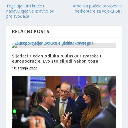
Tegeltija: BiH kreće u
Amerika počela proizvoditi
nabavu cjepiva izravno od
helikoptere za vojsku BiH
proizvođača
RELATED POSTS
Sljedeći tjedan odluka o ulasku Hrvatske u
europodručje. Evo što slijedi nakon toga
10. srpnja 2022.