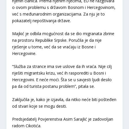
njenih članica. Prema njenim riječima, EU ne razgovara
o ovom problemu s državom Bosnom i Hercegovinom,
već s međunarodnim organizacijama. Za nju je to
pokazatelj nepoštivanja države.
Majkić je odbila mogućnost da se dio migranata zbrine
na prostoru Republike Srpske. Poručila je da nije
rješenje u tome, već da se vraćaju iz Bosne i
Hercegovine.
“Služba za strance ima sve uslove da ih vraća. Nije cilj
riješiti migrantsku krizu, već ih rasporediti u Bosni i
Hercegovini. E neće moći. Šta se u savjesti ljudi desilo
pa da od turista postanu problem”, pitala se.
Zaključila je, kako je izjavila, da nitko neće biti pošteđen
od stvari koje se mogu desiti.
Predsjedatelj Povjerenstva Asim Sarajlić je zadovoljan
radom Cikotića.