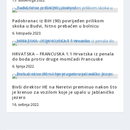
15. studenoga 2022.
Padobranac iz BiH (90) povrijeđen prilikom
skoka u Budvi, hitno prebačen u bolnicu
6. listopada 2023.
HRVATSKA – FRANCUSKA 1:1 Hrvatska iz penala
do boda protiv druge momčadi Francuske
6. lipnja 2022.
Bivši direktor HE na Neretvi preminuo nakon što
je krenuo za vozilom koje je upalo u Jablaničko
jezero
16. svibnja 2022.