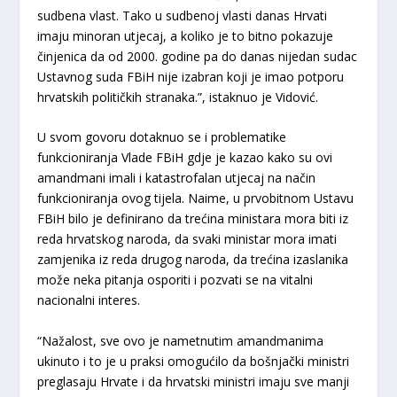
sudbena vlast. Tako u sudbenoj vlasti danas Hrvati
imaju minoran utjecaj, a koliko je to bitno pokazuje
činjenica da od 2000. godine pa do danas nijedan sudac
Ustavnog suda FBiH nije izabran koji je imao potporu
hrvatskih političkih stranaka.”, istaknuo je Vidović.
U svom govoru dotaknuo se i problematike
funkcioniranja Vlade FBiH gdje je kazao kako su ovi
amandmani imali i katastrofalan utjecaj na način
funkcioniranja ovog tijela. Naime, u prvobitnom Ustavu
FBiH bilo je definirano da trećina ministara mora biti iz
reda hrvatskog naroda, da svaki ministar mora imati
zamjenika iz reda drugog naroda, da trećina izaslanika
može neka pitanja osporiti i pozvati se na vitalni
nacionalni interes.
“Nažalost, sve ovo je nametnutim amandmanima
ukinuto i to je u praksi omogućilo da bošnjački ministri
preglasaju Hrvate i da hrvatski ministri imaju sve manji