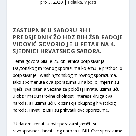
pro 5, 2020
|
Politika
,
Vijesti
ZASTUPNIK U SABORU RH I
PREDSJEDNIK ŽO HDZ BIH ŽSB RADOJE
VIDOVIĆ GOVORIO JE U PETAK NA 4.
SJEDNICI HRVATSKOG SABORA.
Tema govora bila je 25. obljetnica potpisivanja
Daytonskog mirovnog sporazuma kojemu je prethodilo
potpisivanje i Washingtonskog mirovnog sporazuma.
Iako spomenuta dva sporazuma u najboljoj mjeri nisu
riješili sva pitanja vezana za položaj Hrvata, uzimajuću
u obzir međunarodne okolnosti interese druga dva
naroda, ali uzimajući u obzir i cjelokupnog hrvatskog
naroda, Hrvati iz BiH su prihvatili ove sporazume.
“U datom trenutku ovi sporazumi jamčili su
ravnopravnost hrvatskog naroda u BiH. Ove sporazume