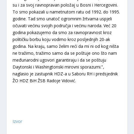
su i za svoj ravnopravan položaj u Bosni i Hercegovini.
To smo pokazali u nametnutom ratu od 1992. do 1995.
godine. Tad smo unatoč ogromnim žrtvama uspjeli
očuvati većinu svojih područja i većinu naroda. Već 20
godina pokazujemo da smo za ravnopravnost kroz
političku borbu koju vodimo kroz posljednjih 20-ak
godina. Na kraju, samo želim reći da mi ni od kog ništa
ne tražimo, tražimo samo da se poštuje ono što nam
međunarodni ugovori garantiraju i da se poštuju
Daytonski i Washingtonski mirovni sporazumi.”,
naglasio je zastupnik HDZ-a u Saboru RH i predsjednik
ŽO HDZ BiH ŽSB Radoje Vidović.
Izvor