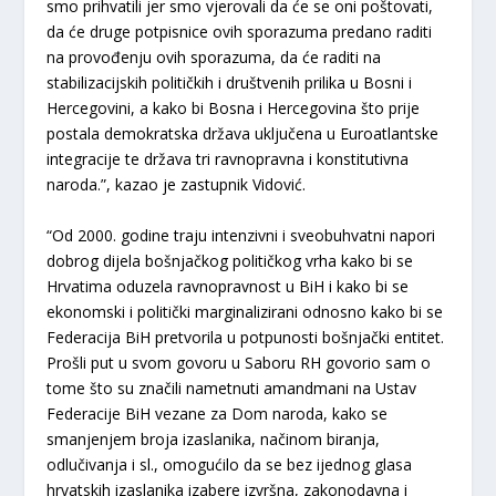
smo prihvatili jer smo vjerovali da će se oni poštovati,
da će druge potpisnice ovih sporazuma predano raditi
na provođenju ovih sporazuma, da će raditi na
stabilizacijskih političkih i društvenih prilika u Bosni i
Hercegovini, a kako bi Bosna i Hercegovina što prije
postala demokratska država uključena u Euroatlantske
integracije te država tri ravnopravna i konstitutivna
naroda.”, kazao je zastupnik Vidović.
“Od 2000. godine traju intenzivni i sveobuhvatni napori
dobrog dijela bošnjačkog političkog vrha kako bi se
Hrvatima oduzela ravnopravnost u BiH i kako bi se
ekonomski i politički marginalizirani odnosno kako bi se
Federacija BiH pretvorila u potpunosti bošnjački entitet.
Prošli put u svom govoru u Saboru RH govorio sam o
tome što su značili nametnuti amandmani na Ustav
Federacije BiH vezane za Dom naroda, kako se
smanjenjem broja izaslanika, načinom biranja,
odlučivanja i sl., omogućilo da se bez ijednog glasa
hrvatskih izaslanika izabere izvršna, zakonodavna i