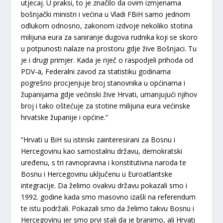
utjecaj. U praksi, to je značilo da ovim izmjenama
bošnjački ministri i većina u Vladi FBiH samo jednom
odlukom odnosno, zakonom izdvoje nekoliko stotina
milijuna eura za saniranje dugova rudnika koji se skoro
u potpunosti nalaze na prostoru gdje žive Bošnjaci. Tu
je i drugi primjer. Kada je riječ o raspodjeli prihoda od
PDV-a, Federalni zavod za statistiku godinama
pogrešno procjenjuje broj stanovnika u općinama i
županijama gdje većinski žive Hrvati, umanjujući njihov
broj i tako oštećuje za stotine milijuna eura većinske
hrvatske županije i općine.”
“Hrvati u BiH su istinski zainteresirani za Bosnu i
Hercegovinu kao samostalnu državu, demokratski
uređenu, s tri ravnopravna i konstitutivna naroda te
Bosnu i Hercegovinu uključenu u Euroatlantske
integracije. Da želimo ovakvu državu pokazali smo i
1992. godine kada smo masovno izašli na referendum
te istu podržali. Pokazali smo da želimo takvu Bosnu i
Hercegovinu jer smo prvi stali da je branimo, ali Hrvati