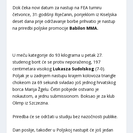
Dok čeka novi datum za nastup na FEA turniru
četvorice, 31-godišnji Riječanin, porijeklom iz Kiseljska
deset dana prije održavanje borbe prihvatio je nastup
na priredbi poljske promocije
Babilon MMA.
U meču kategorije do 93 kilograma u petak 27.
studenog borit će se protiv neporaženog, 197
centimetara visokog
Lukasza Sudolskog
(7-0).
Poljak je u zadnjem nastupu krajem kolovoza triangle
chokeom za 69 sekundi svladao još jednog hrvatskog
borca Marija Žgelu. Četiri pobjede ostvario je
nokautom, a jednu submissionom. Boksao je za klub
Olimp iz Szczezina.
Priredba će se održati u studiju bez nazočnosti publike.
Dan poslije, također u Poljskoj nastupit će još jedan