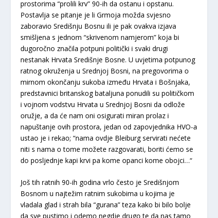
prostorima “prolili krv” 90-ih da ostanu i opstanu.
Postavlja se pitanje je li Grmoja možda svjesno
zaboravio Središnju Bosnu ili je pak ovakva izjava
smišljena s jednom “skrivenom namjerom” koja bi
dugoročno značila potpuni politički i svaki drugi
nestanak Hrvata Središnje Bosne. U uvjetima potpunog
ratnog okruženja u Srednjoj Bosni, na pregovorima o
mirnom okončanju sukoba između Hrvata i Bošnjaka,
predstavnici britanskog bataljuna ponudili su političkom
i vojnom vodstvu Hrvata u Srednjoj Bosni da odlože
oružje, a da će nam oni osigurati miran prolaz i
napuštanje ovih prostora, jedan od zapovjednika HVO-a
ustao je i rekao; “nama ovdje Bleiburg servirati nećete
niti s nama o tome možete razgovarati, boriti ćemo se
do posljednje kapi krvi pa kome opanci kome obojci…“
Još tih ratnih 90-ih godina vrlo često je Središnjom
Bosnom u najtežim ratnim sukobima u kojima je
vladala glad i strah bila “gurana” teza kako bi bilo bolje
da sve pustimo i odemo negdje drugo te da nas tamo