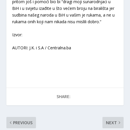
pritom još i pomoći bio bi “dragi moji sunarodnjaci u
BiH i u svijetu izađite u što većem broju na birališta jer
sudbina našeg naroda u BiH u vašim je rukama, a ne u
rukama onih koji nam nikada nisu mislili dobro.“
Izvor:
AUTORI: J.K. i S.A / Centralna.ba
SHARE:
PREVIOUS
NEXT