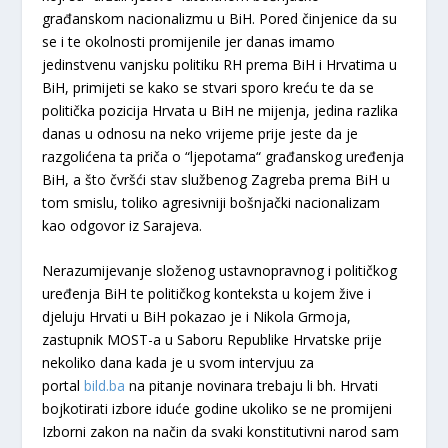
građanskom nacionalizmu u BiH. Pored činjenice da su
se i te okolnosti promijenile jer danas imamo
jedinstvenu vanjsku politiku RH prema BiH i Hrvatima u
BiH, primijeti se kako se stvari sporo kreću te da se
politička pozicija Hrvata u BiH ne mijenja, jedina razlika
danas u odnosu na neko vrijeme prije jeste da je
razgolićena ta priča o “ljepotama“ građanskog uređenja
BiH, a što čvršći stav službenog Zagreba prema BiH u
tom smislu, toliko agresivniji bošnjački nacionalizam
kao odgovor iz Sarajeva.
Nerazumijevanje složenog ustavnopravnog i političkog
uređenja BiH te političkog konteksta u kojem žive i
djeluju Hrvati u BiH pokazao je i Nikola Grmoja,
zastupnik MOST-a u Saboru Republike Hrvatske prije
nekoliko dana kada je u svom intervjuu za
portal
bild.ba
na pitanje novinara trebaju li bh. Hrvati
bojkotirati izbore iduće godine ukoliko se ne promijeni
Izborni zakon na način da svaki konstitutivni narod sam