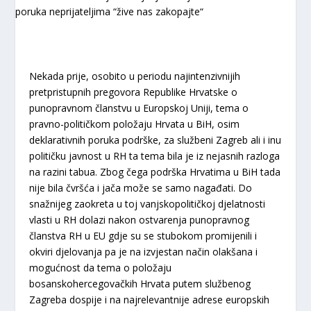
Nekada prije, osobito u periodu najintenzivnijih
pretpristupnih pregovora Republike Hrvatske o
punopravnom članstvu u Europskoj Uniji, tema o
pravno-političkom položaju Hrvata u BiH, osim
deklarativnih poruka podrške, za službeni Zagreb ali i inu
političku javnost u RH ta tema bila je iz nejasnih razloga
na razini tabua. Zbog čega podrška Hrvatima u BiH tada
nije bila čvršća i jača može se samo nagađati. Do
snažnijeg zaokreta u toj vanjskopolitičkoj djelatnosti
vlasti u RH dolazi nakon ostvarenja punopravnog
članstva RH u EU gdje su se stubokom promijenili i
okviri djelovanja pa je na izvjestan način olakšana i
mogućnost da tema o položaju
bosanskohercegovačkih Hrvata putem službenog
Zagreba dospije i na najrelevantnije adrese europskih