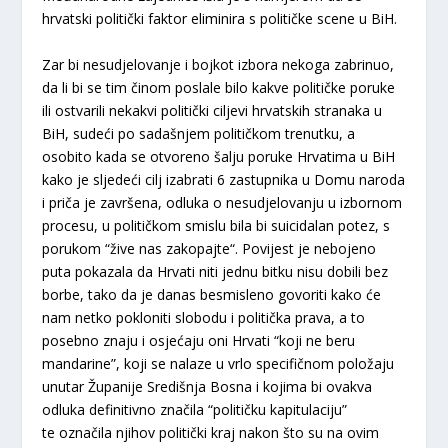
hrvatski politički faktor eliminira s političke scene u BiH.
Zar bi nesudjelovanje i bojkot izbora nekoga zabrinuo,
da li bi se tim činom poslale bilo kakve političke poruke
ili ostvarili nekakvi politički ciljevi hrvatskih stranaka u
BiH, sudeći po sadašnjem političkom trenutku, a
osobito kada se otvoreno šalju poruke Hrvatima u BiH
kako je sljedeći cilj izabrati 6 zastupnika u Domu naroda
i priča je završena, odluka o nesudjelovanju u izbornom
procesu, u političkom smislu bila bi suicidalan potez, s
porukom “žive nas zakopajte“. Povijest je nebojeno
puta pokazala da Hrvati niti jednu bitku nisu dobili bez
borbe, tako da je danas besmisleno govoriti kako će
nam netko pokloniti slobodu i politička prava, a to
posebno znaju i osjećaju oni Hrvati “koji ne beru
mandarine”, koji se nalaze u vrlo specifičnom položaju
unutar Županije Središnja Bosna i kojima bi ovakva
odluka definitivno značila “političku kapitulaciju”
te označila njihov politički kraj nakon što su na ovim