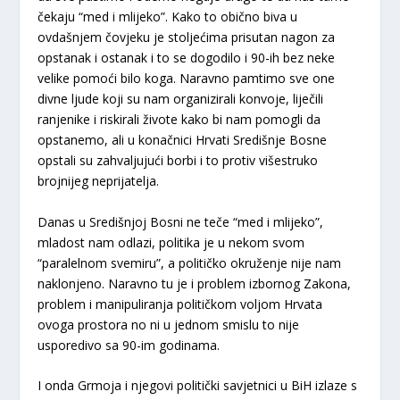
čekaju “med i mlijeko”. Kako to obično biva u
ovdašnjem čovjeku je stoljećima prisutan nagon za
opstanak i ostanak i to se dogodilo i 90-ih bez neke
velike pomoći bilo koga. Naravno pamtimo sve one
divne ljude koji su nam organizirali konvoje, liječili
ranjenike i riskirali živote kako bi nam pomogli da
opstanemo, ali u konačnici Hrvati Središnje Bosne
opstali su zahvaljujući borbi i to protiv višestruko
brojnijeg neprijatelja.
Danas u Središnjoj Bosni ne teče “med i mlijeko”,
mladost nam odlazi, politika je u nekom svom
“paralelnom svemiru”, a političko okruženje nije nam
naklonjeno. Naravno tu je i problem izbornog Zakona,
problem i manipuliranja političkom voljom Hrvata
ovoga prostora no ni u jednom smislu to nije
usporedivo sa 90-im godinama.
I onda Grmoja i njegovi politički savjetnici u BiH izlaze s