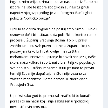
ingenioznim prijedlozima i pozove nas da ne iziđemo na
izbore, na iste te izbore zbog kojih su naši tu ginuli,
naprotiv njegov prijedlog je vrlo “pragmatičan” i glasi
položite “političko oružje”.
I što bi se odista dogodilo da poslušamo Grmoju. Prvo i
osnovno došli bi u situaciju da politički ne kontroliramo
procese u Županiji Središnja Bosna. To bi u praksi
značilo izmjenu svih pravnih temelja Županije koji su
postavljeni kako bi Hrvati ovdje imali zaštitni
mehanizam. Naravno u pitanje bi doveli naš jezik, naše
škole, našu kulturu i sport, našu braniteljsku populaciju
sve ono što u suštini možemo štititi jer nam to pravni
temelji Županije dopuštaju, a što i nije vezano za
zaštitne mehanizme Doma naroda ili izbora člana
Predsjedništva.
U praksi kako god to promatrali značilo bi to konačni
poraz i to na način koji i nije zabilježen u “političkoj
povijesti” ovih prostora.