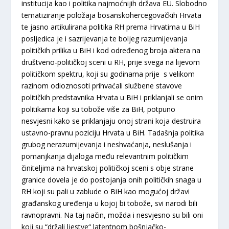
institucija kao i politika najmoćnijih država EU. Slobodno
tematiziranje položaja bosanskohercegovačkih Hrvata
te jasno artikulirana politika RH prema Hrvatima u BiH
posljedica je i sazrijevanja te boljeg razumijevanja
političkih prilika u BiH i kod određenog broja aktera na
društveno-političkoj sceni u RH, prije svega na lijevom
političkom spektru, koji su godinama prije s velikom
razinom odioznosoti prihvaćali službene stavove
političkih predstavnika Hrvata u BiH i priklanjali se onim
politikama koji su tobože više za BiH, potpuno
nesvjesni kako se priklanjaju onoj strani koja destruira
ustavno-pravnu poziciju Hrvata u BiH. Tadašnja politika
grubog nerazumijevanja i neshvaćanja, neslušanja i
pomanjkanja dijaloga među relevantnim političkim
činiteljima na hrvatskoj političkoj sceni s obje strane
granice dovela je do postojanja onih političkih snaga u
RH koji su pali u zablude o BiH kao mogućoj državi
građanskog uređenja u kojoj bi tobože, svi narodi bili
ravnopravni. Na taj način, možda i nesvjesno su bili oni
koji su “držali ljestve“ latentnom bošnjačko-