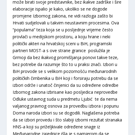
može birati svoje predstavnike, bez ikakve zadrške i šire
elaboracije ispalio je kako, ukoliko se ne dogode
promjene Izbornog zakona, ne vidi razloga zašto bi
Hrvati sudjelovali u takvim neustavnim procesima. Ova
“popularna” teza koja se u posljednje vrijeme često
provlači u medijskom prostoru, a koju hrane i neki
politički akteri na hrvatskoj sceni u BiH, programski
partneri MOST-a s ove strane granice poslužila je
Grmoji da bez ikakvog promišljanja ponovi takve teze,
bez potrebe da razumije što to u praksi znači. Izbori u
BiH provode se s velikom pozornošću međunarodnih
političkih čimbenika u BiH koji i forsiraju potrebu da se
izbori održe i unatoč činjenici da su određene odredbe
Izbornog zakona izbrisane kao posljedica neprovedbe
Odluke ustavnog suda u predmetu Ljubić te da nema
valjanog pravnog osnova za provedbu izbora i popunu
Doma naroda izbori su se dogodili. Naglašena potreba
da se izbori provedu i što slabiji izborni rezultat stranaka
HNS-a koji su priželjkivale određene snage iz
Međunarodne zajednice išla je s namjerom da se