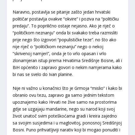
Naravno, postavlja se pitanje zašto jedan hrvatski
političar postavlja ovakve “okvire” i poziva na “političku
predaju”. To poprilično ostaje nejasno. Ako je riječ o
“političkom neznanju” onda bi svakako treba razmisliti
prije nego što izgovori “populističke teze”. no što ako
nije riječ o “političkom neznanju” nego o nekoj
“skrivenoj namjeri”, onda je to vrlo opasan i vrlo
zlonamjeran istup prema Hrvatima Središnje Bosne, ali i
BiH općenito i zapravo govori o nekim namjerama kako
bi nas se svelo do Ivan planine.
Nije ni važno u konačnici što je Grmoja “mislio” i kako bi
obranio ovu tezu, zapravo ga samo jednim tekstom
upoznajemo kako Hrvati ne žive samo na prostorima
gdje se uzgajaju mandarine, nego su narod koji svoj
život unatoč svim poteškoćama gradi i kreira zajedno
sa svojim susjedima i u maglovitoj, ponosnoj Središnjoj
Bosni. Puno prihvatljiviji narativ koji bi mogao ponuditi i