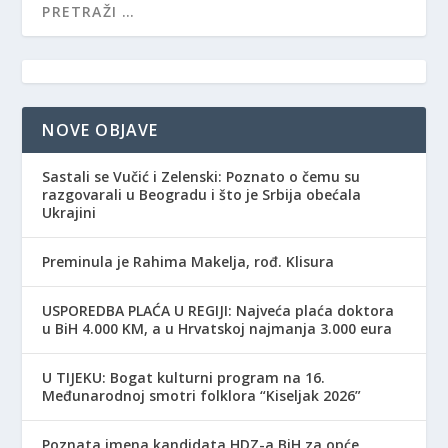
NOVE OBJAVE
Sastali se Vučić i Zelenski: Poznato o čemu su
razgovarali u Beogradu i što je Srbija obećala
Ukrajini
Preminula je Rahima Makelja, rođ. Klisura
USPOREDBA PLAĆA U REGIJI: Najveća plaća doktora
u BiH 4.000 KM, a u Hrvatskoj najmanja 3.000 eura
​U TIJEKU: Bogat kulturni program na 16.
Međunarodnoj smotri folklora “Kiseljak 2026”
Poznata imena kandidata HDZ-a BiH za opće