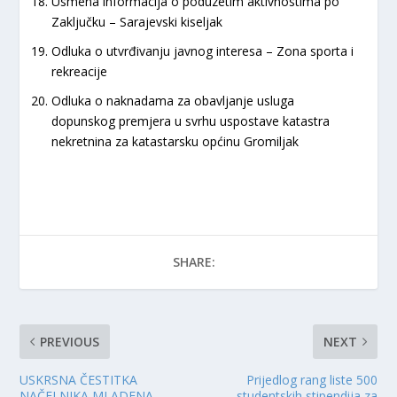
Usmena informacija o poduzetim aktivnostima po
Zaključku – Sarajevski kiseljak
Odluka o utvrđivanju javnog interesa – Zona sporta i
rekreacije
Odluka o naknadama za obavljanje usluga
dopunskog premjera u svrhu uspostave katastra
nekretnina za katastarsku općinu Gromiljak
SHARE:
PREVIOUS
NEXT
USKRSNA ČESTITKA
Prijedlog rang liste 500
NAČELNIKA MLADENA
studentskih stipendija za