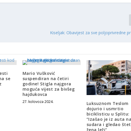
Kiseljak: Obavijest za sve poljoprivredne 
esti
Mario Vušković
ma se
suspendiran na četiri
z
godine! Stigla najgora
moguća vijest za bivšeg
hajdukovca
27. kolovoza 2024.
Luksuznom Teslom
dojurio i usmrtio
biciklisticu u Splitu:
“Izašao je iz auta n
sudara i gledao štet
žena leži”