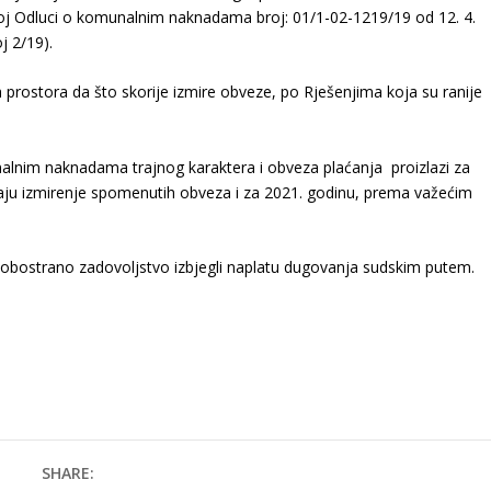
oj Odluci o komunalnim naknadama broj: 01/1-02-1219/19 od 12. 4.
j 2/19).
prostora da što skorije izmire obveze, po Rješenjima koja su ranije
lnim naknadama trajnog karaktera i obveza plaćanja proizlazi za
aju izmirenje spomenutih obveza i za 2021. godinu, prema važećim
 obostrano zadovoljstvo izbjegli naplatu dugovanja sudskim putem.
SHARE: