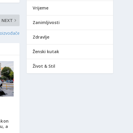
Vrijeme
NEXT
Zanimljivosti
proizvođače
Zdravlje
Ženski kutak
Život & Stil
akon
u, a